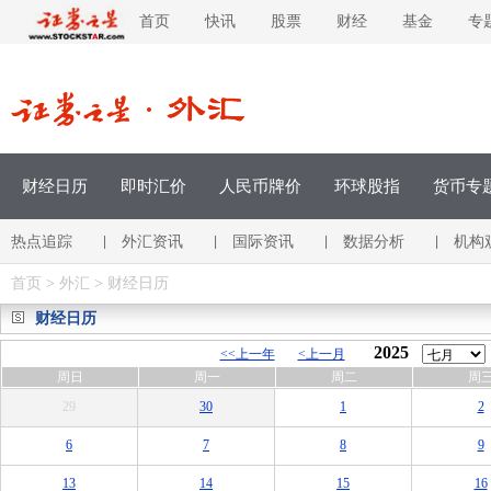
首页
快讯
股票
财经
基金
专
财经日历
即时汇价
人民币牌价
环球股指
货币专
热点追踪
外汇资讯
国际资讯
数据分析
机构
|
|
|
|
首页
>
外汇
>
财经日历
财经日历
2025
<<上一年
<上一月
周日
周一
周二
周
29
30
1
2
6
7
8
9
13
14
15
16