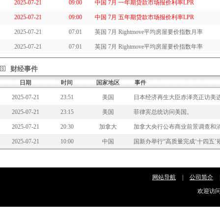
2025-07-21
09:00
中国 7月 一年期贷款市场报价利率LPR
2025-07-21
09:00
中国 7月 五年期贷款市场报价利率LPR
2025-07-21
07:01
英国 7月 Rightmove平均房屋要价指数月率
2025-07-21
07:01
英国 7月 Rightmove平均房屋要价指数年率
财经事件
日期
时间
国家地区
事件
2025-07-21
23:51
美国
日本经济再生大臣赤泽亮正访美
2025-07-21
23:15
美国
菲律宾总统访问美国。
2025-07-21
20:30
加拿大
加拿大央行公布商业前景调查和
2025-07-21
10:00
中国
国新办举行“高质量完成‘十四五
网站导航
|
公司简介
欢迎访