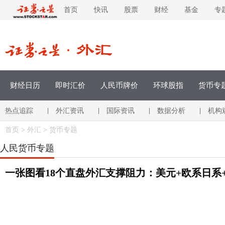
首页
快讯
股票
财经
基金
专
财经日历
即时汇价
人民币牌价
环球股指
货币专
热点追踪
外汇资讯
国际资讯
数据分析
机构
|
|
|
|
首页
>
外汇
>
货币专题
人民货币专题
一张图看18个直盘外汇支撑阻力：美元+欧系日系+商品