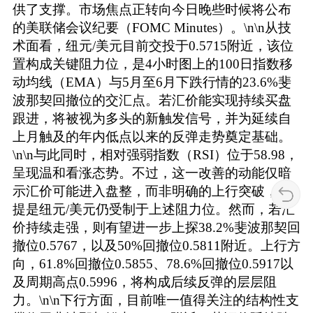
供了支撑。市场焦点正转向今日晚些时候将公布
的美联储会议纪要（FOMC Minutes）。\n\n从技
术面看，纽元/美元目前交投于0.5715附近，该位
置构成关键阻力位，是4小时图上的100日指数移
动均线（EMA）与5月至6月下跌行情的23.6%斐
波那契回撤位的交汇点。若汇价能实现持续买盘
跟进，将被视为多头的新触发信号，并为延续自
上月触及的年内低点以来的反弹走势奠定基础。
\n\n与此同时，相对强弱指数（RSI）位于58.98，
呈现温和看涨态势。不过，这一改善的动能仅暗
示汇价可能进入盘整，而非明确的上行突破，前
提是纽元/美元仍受制于上述阻力位。然而，若汇
价持续走强，则有望进一步上探38.2%斐波那契回
撤位0.5767，以及50%回撤位0.5811附近。上行方
向，61.8%回撤位0.5855、78.6%回撤位0.5917以
及周期高点0.5996，将构成后续反弹的层层阻
力。\n\n下行方面，目前唯一值得关注的结构性支